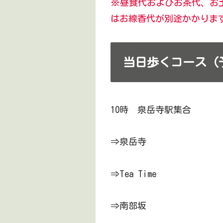
※昼食代およびお茶代、お
はお線香代が別途かかりま
当日歩くコース（
10時 泉岳寺駅集合
⇒泉岳寺
⇒Tea Time
⇒南部坂