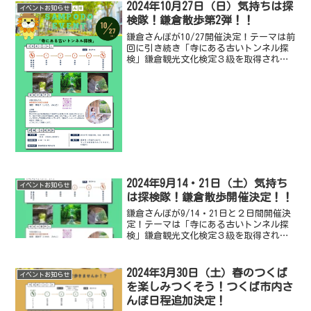
2024年10月27日（日）気持ちは探
イベントお知らせ
検隊！鎌倉散歩第2弾！！
鎌倉さんぽが10/27開催決定！テーマは前
回に引き続き「寺にある古いトンネル探
検」鎌倉観光文化検定３級を取得されて
いる岩田さんと一緒にトンネルを探検し
に行きませんか？参加申し込みは申し込
みのページより。ぜひご参加をお待ちし
ています。
2024年9月14・21日（土）気持ち
イベントお知らせ
は探検隊！鎌倉散歩開催決定！！
鎌倉さんぽが9/14・21日と２日間開催決
定！テーマは「寺にある古いトンネル探
検」鎌倉観光文化検定３級を取得されて
いる岩田さんと一緒にトンネルを探検し
に行きませんか？参加申し込みは申し込
みのページより。ぜひご参加をお待ちし
2024年3月30日（土）春のつくば
イベントお知らせ
ています。
を楽しみつくそう！つくば市内さ
んぽ日程追加決定！