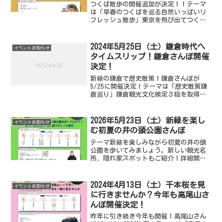
つくば散歩の開催追加が決定！！テーマ
は「早春のつくばを巡る自然いっぱいリ
フレッシュ散歩」東京を飛び出てつくば
で春の訪れを感じる道をみんなでお喋り
しながら楽しみましょう。参加申し込み
は申し込みのページより。ぜひご参加を
2024年5月25日（土）鎌倉時代へ
イベントお知らせ
お待ちしています。
タイムスリップ！鎌倉さんぽ開催
決定！
新緑の鎌倉で歴史散策！鎌倉さんぽが
5/25に開催決定！テーマは「歴史散策鎌
倉巡り」鎌倉観光文化検定３級を取得さ
れている岩田さんと一緒に鎌倉時代へタ
イムスリップしませんか？参加申し込み
は申し込みのページより。ぜひご参加を
2026年5月23日（土）新緑を楽し
イベントお知らせ
お待ちしています。
む初夏の井の頭公園さんぽ
テーマ新緑を楽しみながら初夏の井の頭
公園を歩いてみましょう。新しい観光名
所、隠れ家スポットもご紹介！詳細開催
日時：2026年5月23日（土）10:00〜
13:00（予定）集合場所：JR吉祥寺駅南改
札前参加費：一人1,000円(入館料+食事
2024年4月13日（土）千本桜を見
イベントお知らせ
代...
に行きませんか？今年も高尾山さ
んぽ開催決定！
昨年に引き続き今年も開催！高尾山さん